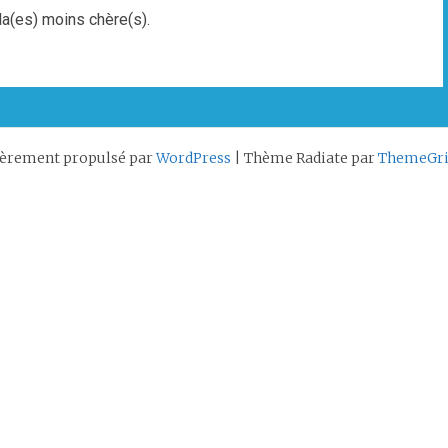
la(es) moins chère(s).
ièrement propulsé par
WordPress
|
Thème Radiate par
ThemeGri